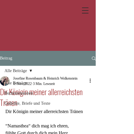
Beitrag
Alle Beiträge
Josefine Rosenbaum & Heinrich Wolkenstein
Alle Beiträge
6. Nov. 2022
3 Min. Lesezeit
Dir Königin meiner allerreichsten
Buchrezensionen
Tränen
Gedichte, Briefe und Texte
Dir Königin meiner allerreichsten Tränen 
“Namasthea“ dich mag ich ehren,
fühlte Gott durch dich mein Herz,